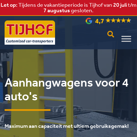
Let op:
Tijdens de vakantieperiode is Tijhof van
20 juli
t/m
Kom ook bij ons werken!
Bekijk vacatures >
7 augustus
gesloten.
4,7
Aanhangwagens voor 4
auto's
Maximum aan capaciteit met ultiem gebruiksgemak!