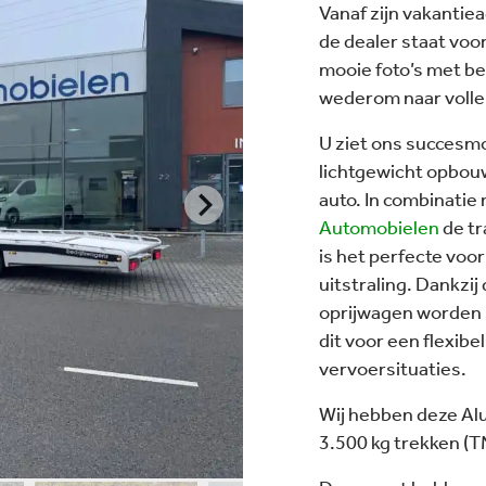
Vanaf zijn vakantie
de dealer staat voor
mooie foto’s met bes
wederom naar volle
U ziet ons succesmo
lichtgewicht opbouw
auto. In combinati
Automobielen
de tr
is het perfecte voo
uitstraling. Dankzij
oprijwagen worden 
dit voor een flexibe
vervoersituaties.
Wij hebben deze Al
3.500 kg trekken (T