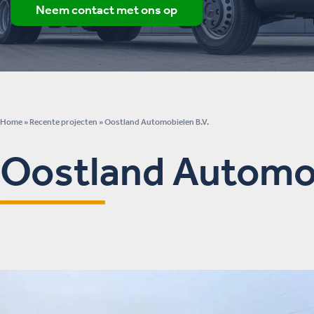
Neem contact met ons op
Home
»
Recente projecten
»
Oostland Automobielen B.V.
Oostland Automob