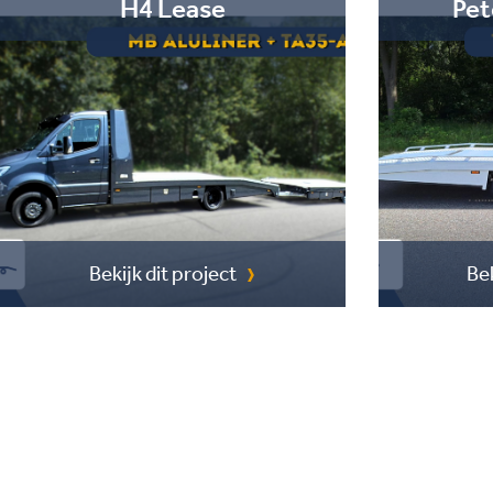
H4 Lease
Pet
Bekijk dit project
Bek