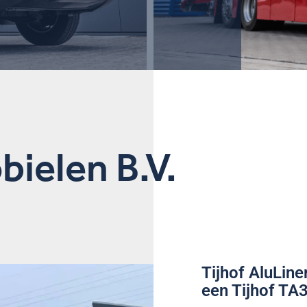
ielen B.V.
Tijhof AluLin
een Tijhof T