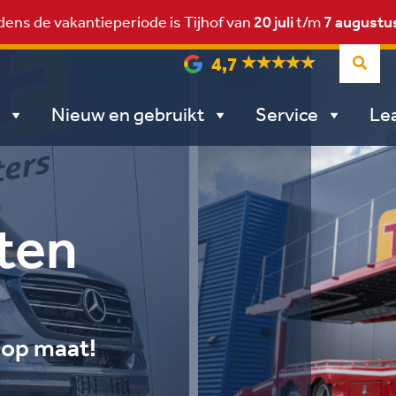
dens de vakantieperiode is Tijhof van
20 juli
t/m
7 augustu
4,7
Nieuw en gebruikt
Service
Le
ten
s op maat!