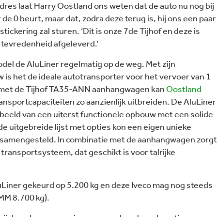
adres laat Harry Oostland ons weten dat de auto nu nog bij
 de 0 beurt, maar dat, zodra deze terug is, hij ons een paar
tickering zal sturen. ‘Dit is onze 7de Tijhof en deze is
 tevredenheid afgeleverd.’
del de AluLiner regelmatig op de weg. Met zijn
 is het de ideale autotransporter voor het vervoer van 1
e met de Tijhof TA35-ANN aanhangwagen kan
Oostland
ansportcapaciteiten zo aanzienlijk uitbreiden. De AluLiner
rbeeld van een uiterst functionele opbouw met een solide
 de uitgebreide lijst met opties kon een eigen unieke
samengesteld. In combinatie met de aanhangwagen zorgt
l transportsysteem, dat geschikt is voor talrijke
uLiner gekeurd op 5.200 kg en deze Iveco mag nog steeds
MM 8.700 kg).