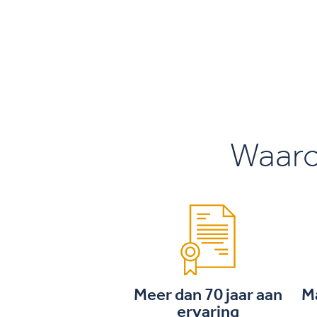
Waar
Meer dan 70 jaar aan
M
ervaring