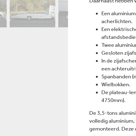
Daarnaast hebben wi
Een aluminium 
acherlichten.
Een elektrisch
afstandsbedie
Twee aluminiu
Gesloten zijaf
In de zijafsch
een achteruit
Spanbanden (me
Wielbokken.
De plateau-len
4750mm).
De 3,5-tons alumin
volledig aluminium,
gemonteerd. Deze o