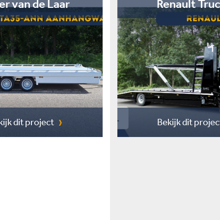
er van de Laar
Renault Tru
ijk dit project
Bekijk dit projec