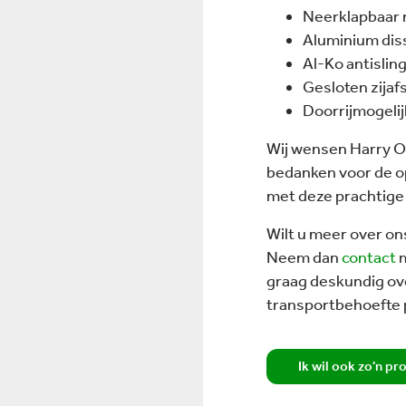
Neerklapbaar 
Aluminium dis
Al-Ko antislin
Gesloten zija
Doorrijmogelij
Wij wensen Harry Oo
bedanken voor de op
met deze prachtige
Wilt u meer over o
Neem dan
contact
m
graag deskundig over
transportbehoefte 
Ik wil ook zo'n pr