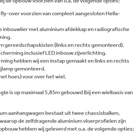
j de opbouw voorzien van o.a. de volgende opties:
fly-over voorzien van compleet aangesloten Hella-
e inbouwlier met aluminium afdekkap en radiografische
ning.
m gereedschapskisten (links en rechts gemonteerd).
scherming inclusief LED inbouw zijverlichting.
erming hebben wij een instap gemaakt en links en rechts
rijlamp gemonteerd.
t hoes) voor over het wiel.
gte is op maximaal 5,85m gebouwd (bij een wielbasis van
ium aanhangwagen bestaat uit twee chassisbalken,
 waarop de zelfdragende aluminium vloerprofielen zijn
pbouw hebben wij geleverd met o.a. de volgende opties: