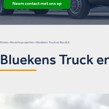
Neem contact met ons op
Home
»
Recente projecten
»
Bluekens Truck en Bus B.V.
Bluekens Truck en