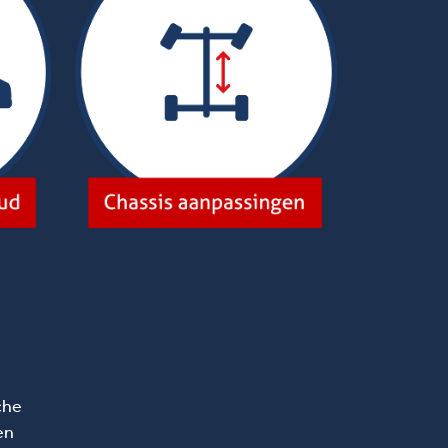
che
en