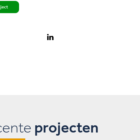
oject
cente
projecten