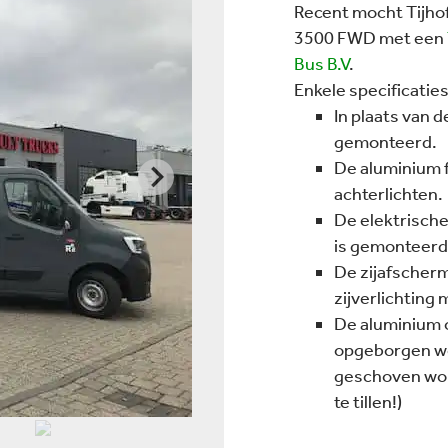
Recent mocht
Tijh
3500 FWD met een
Bus B.V
.
Enkele specificaties
In plaats van 
gemonteerd.
De aluminium f
achterlichten.
De elektrische
is gemonteerd 
De zijafscherm
zijverlichting
De aluminium o
opgeborgen wor
geschoven wor
te tillen!)