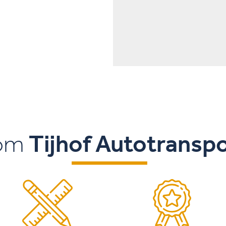
om
Tijhof Autotransp