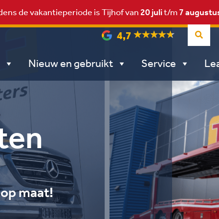
dens de vakantieperiode is Tijhof van
20 juli
t/m
7 augustu
4,7
Nieuw en gebruikt
Service
Le
ten
s op maat!