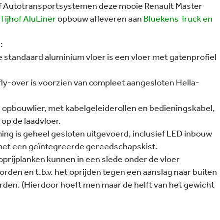
of Autotransportsystemen
deze mooie Renault Master
Tijhof AluLiner
opbouw afleveren aan
Bluekens Truck en
:
de standaard aluminium vloer is een vloer met gatenprofiel
ly-over is voorzien van compleet aangesloten Hella-
 opbouwlier, met kabelgeleiderollen en bedieningskabel,
op de laadvloer.
ing is geheel gesloten uitgevoerd, inclusief LED inbouw
 met een geïntegreerde gereedschapskist.
prijplanken kunnen in een slede onder de vloer
den en t.b.v. het oprijden tegen een aanslag naar buiten
den. (Hierdoor hoeft men maar de helft van het gewicht