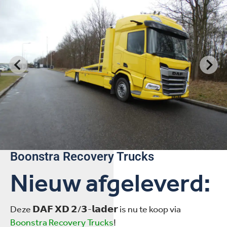
Boonstra Recovery Trucks
Nieuw afgeleverd:
Deze 𝗗𝗔𝗙 𝗫𝗗 𝟮/𝟯-𝗹𝗮𝗱𝗲𝗿 is nu te koop via
Boonstra Recovery Trucks
!