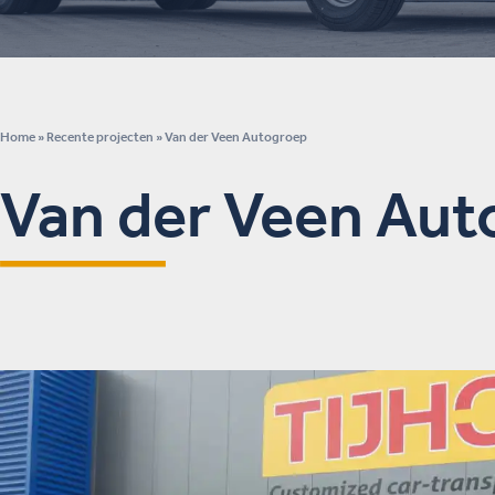
Home
»
Recente projecten
»
Van der Veen Autogroep
Van der Veen Aut