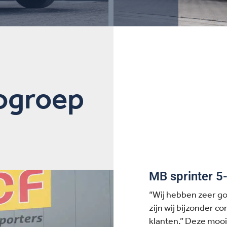
ogroep
MB sprinter 5-
“Wij hebben zeer g
zijn wij bijzonder c
klanten.” Deze moo