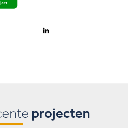
oject
cente
projecten