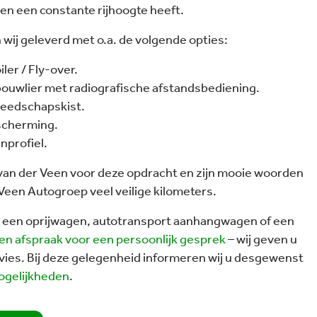
en een constante rijhoogte heeft.
wij geleverd met o.a. de volgende opties:
ler / Fly-over.
bouwlier met radiografische afstandsbediening.
eedschapskist.
fscherming.
nprofiel.
van der Veen voor deze opdracht en zijn mooie woorden
een Autogroep veel veilige kilometers.
in een oprijwagen, autotransport aanhangwagen of een
en afspraak voor een persoonlijk gesprek
– wij geven u
ies. Bij deze gelegenheid informeren wij u desgewenst
ogelijkheden
.