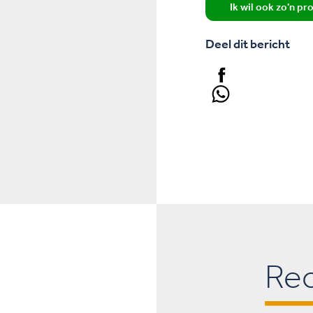
Ik wil ook zo'n pr
Deel dit bericht
Re