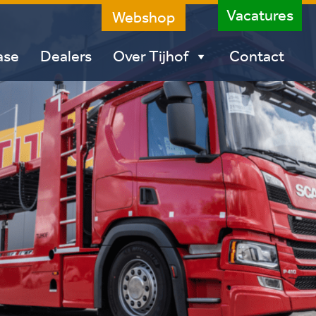
Vacatures
Webshop
ase
Dealers
Over Tijhof
Contact