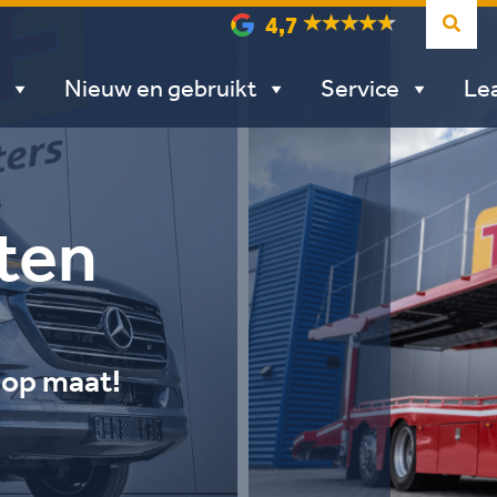
4,7
Nieuw en gebruikt
Service
Le
ten
s op maat!