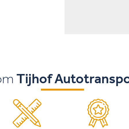
om
Tijhof Autotransp