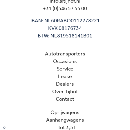
info@tijhof.nl
+31 (0)546 57 55 00
IBAN: NL60RABO0112278221
KVK 08176734
BTW: NL819518141B01
Autotransporters
Occasions
Service
Lease
Dealers
Over Tijhof
Contact
Oprijwagens
Aanhangwagens
tot 3,5T