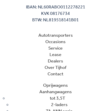
IBAN: NL60RABO0112278221
KVK 08176734
BTW: NL819518141B01
Autotransporters
Occasions
Service
Lease
Dealers
Over Tijhof
Contact
Oprijwagens
Aanhangwagens
tot 3,5T
2-laders