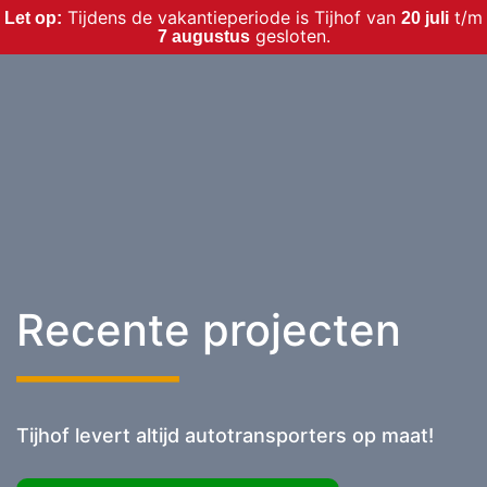
Tijdens de vakantieperiode is Tijhof van
t/m
Let op:
20 juli
gesloten.
7 augustus
Recente projecten
Tijhof levert altijd autotransporters op maat!