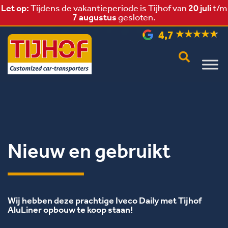
Let op:
Tijdens de vakantieperiode is Tijhof van
20 juli
t/m
Kom ook bij ons werken!
Bekijk vacatures >
7 augustus
gesloten.
4,7
Nieuw en gebruikt
Wij hebben deze prachtige Iveco Daily met Tijhof
AluLiner opbouw te koop staan!