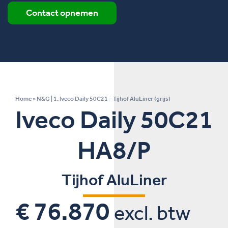
Contact opnemen
Home
»
N&G | 1. Iveco Daily 50C21 – Tijhof AluLiner (grijs)
Iveco Daily 50C21
HA8/P
Tijhof AluLiner
€ 76.870
excl. btw