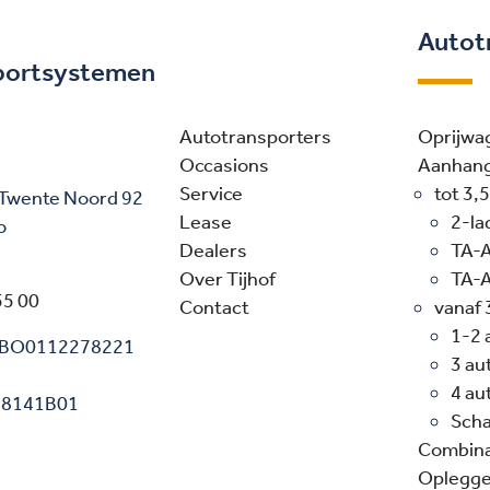
Autot
portsystemen
Autotransporters
Oprijwa
Occasions
Aanhan
Service
tot 3,
 Twente Noord 92
Lease
2-la
o
Dealers
TA-
Over Tijhof
TA-A
55 00
Contact
vanaf 
1-2 
ABO0112278221
3 au
4
4 au
18141B01
Sch
Combina
Oplegge