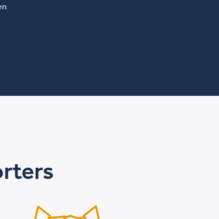
en
orters