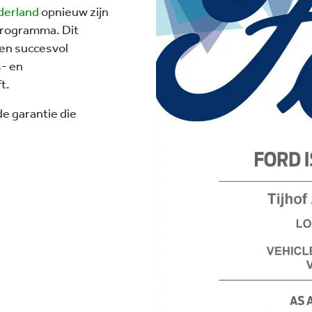
derland
opnieuw zijn
programma. Dit
sen succesvol
- en
t.
de garantie die