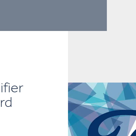
fier
rd