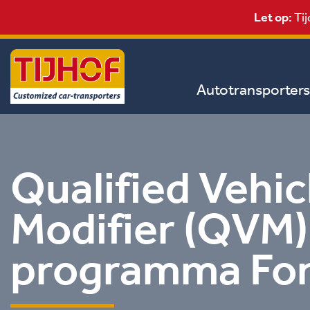
Let op:
Tij
Autotransporters
Qualified Vehic
Modifier (QVM)
programma Fo