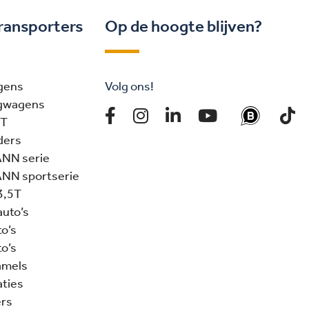
ransporters
Op de hoogte blijven?
gens
Volg ons!
gwagens
5T
ders
ANN serie
NN sportserie
3,5T
auto’s
to’s
to’s
amels
ties
rs