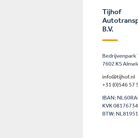
Tijhof
Autotrans
B.V.
Bedrijvenpark
7602 KS Almel
info@tijhof.nl
+31 (0)546 57 
IBAN: NL60R
KVK 0817673
BTW: NL8195