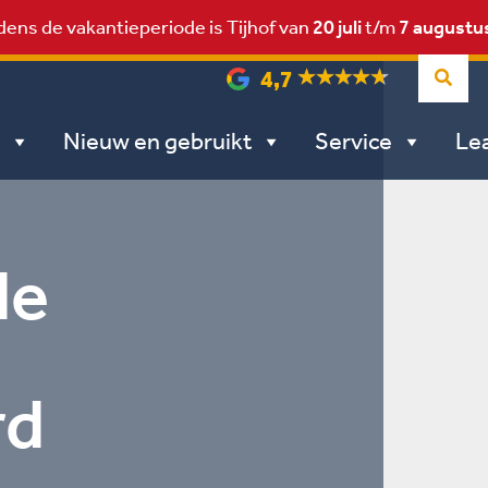
dens de vakantieperiode is Tijhof van
20 juli
t/m
7 augustu
4,7
Nieuw en gebruikt
Service
Le
le
rd