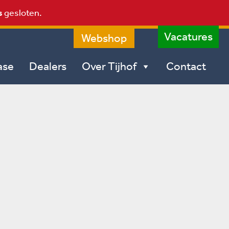
s
gesloten.
Vacatures
Webshop
ase
Dealers
Over Tijhof
Contact