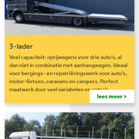
3-lader
Veel capaciteit: oprijwagens voor drie auto’s, al
dan niet in combinatie met aanhangwagen. Ideaal
voor bergings- en repatriëringswerk voor auto’s,
motor-fietsen, caravans en campers. Perfect
maatwerk door veel variabelen en extra’s.
lees meer >