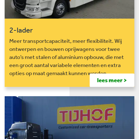
2-lader
Meer transportcapaciteit, meer flexibiliteit. Wij
ontwerpen en bouwen oprijwagens voor twee
auto’s met stalen of aluminium opbouw, die met
een groot aantal variabele elementen en extra
opties op maat gemaakt kunnen worden.
lees meer >