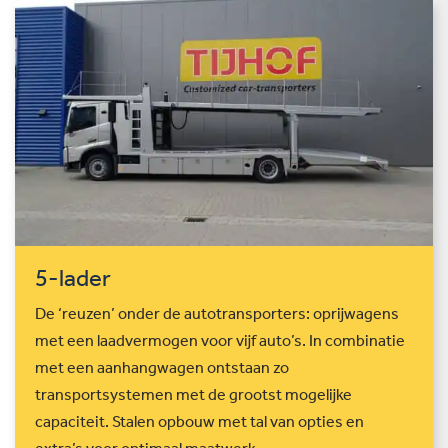
5-lader
De ‘reuzen’ onder de autotransporters: oprijwagens
met een laadvermogen voor vijf auto’s. In combinatie
met een aanhangwagen ontstaan zo
transportsystemen met de grootst mogelijke
capaciteit. Stalen opbouw met tal van opties en