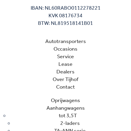
IBAN: NL60RABO0112278221
KVK 08176734
BTW: NL819518141B01
Autotransporters
Occasions
Service
Lease
Dealers
Over Tijhof
Contact
Oprijwagens
Aanhangwagens
tot 3,5T
2-laders
TA-ANN serie