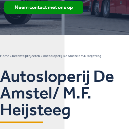
Neem contact met ons op
Home
»
Recente projecten
»
Autosloperij De Amstel/ M.F. Heijsteeg
Autosloperij De
Amstel/ M.F.
Heijsteeg