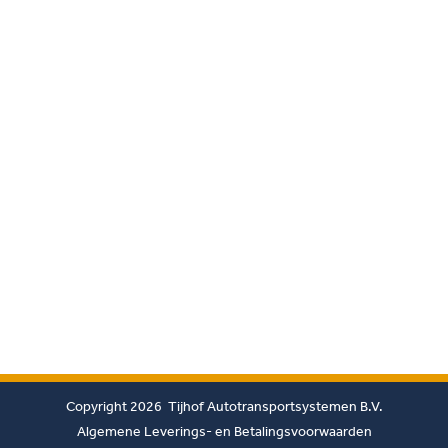
Copyright 2026 Tijhof Autotransportsystemen B.V.
Algemene Leverings- en Betalingsvoorwaarden
Retourneringsbeleid
Privacy Policy
Disclaimer