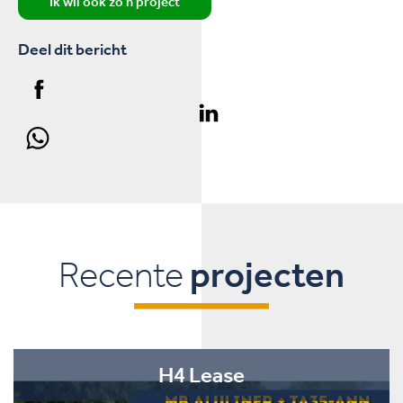
Ik wil ook zo'n project
Deel dit bericht
Recente
projecten
H4 Lease