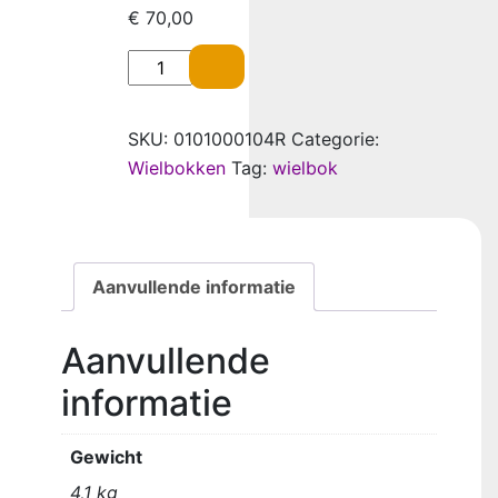
€
70,00
Wielbok staal - recht model - 1 greeps gegal
SKU:
0101000104R
Categorie:
Wielbokken
Tag:
wielbok
Aanvullende informatie
Aanvullende
informatie
Gewicht
4,1 kg