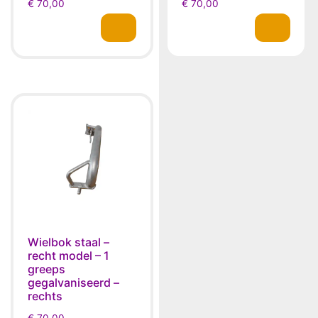
€
70,00
€
70,00
Wielbok staal –
recht model – 1
greeps
gegalvaniseerd –
rechts
€
70,00