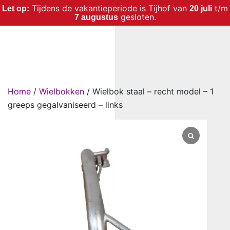
Tijdens de vakantieperiode is Tijhof van
t/m
Let op:
20 juli
gesloten.
7 augustus
Home
/
Wielbokken
/ Wielbok staal – recht model – 1
greeps gegalvaniseerd – links